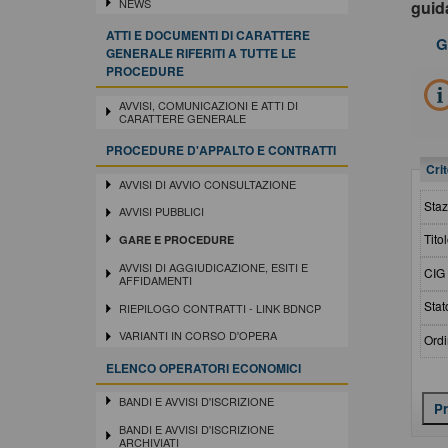
NEWS
gui
ATTI E DOCUMENTI DI CARATTERE
G
GENERALE RIFERITI A TUTTE LE
PROCEDURE
AVVISI, COMUNICAZIONI E ATTI DI
CARATTERE GENERALE
PROCEDURE D'APPALTO E CONTRATTI
Crit
AVVISI DI AVVIO CONSULTAZIONE
Staz
AVVISI PUBBLICI
Titol
GARE E PROCEDURE
AVVISI DI AGGIUDICAZIONE, ESITI E
CIG 
AFFIDAMENTI
Stat
RIEPILOGO CONTRATTI - LINK BDNCP
VARIANTI IN CORSO D'OPERA
Ordi
ELENCO OPERATORI ECONOMICI
BANDI E AVVISI D'ISCRIZIONE
BANDI E AVVISI D'ISCRIZIONE
ARCHIVIATI