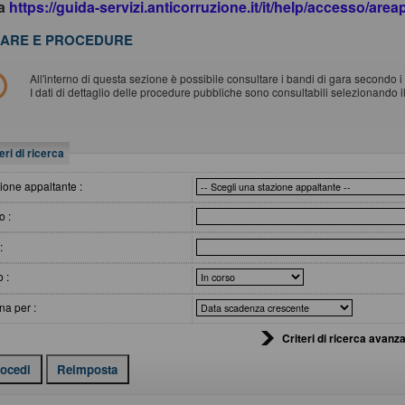
da
https://guida-servizi.anticorruzione.it/it/help/accesso/are
ARE E PROCEDURE
All'interno di questa sezione è possibile consultare i bandi di gara secondo i t
I dati di dettaglio delle procedure pubbliche sono consultabili selezionando 
eri di ricerca
ione appaltante :
o :
:
o :
na per :
Criteri di ricerca avanza