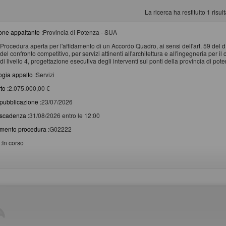
La ricerca ha restituito 1 risulta
one appaltante :
Provincia di Potenza - SUA
Procedura aperta per l'affidamento di un Accordo Quadro, ai sensi dell'art. 59 del 
del confronto competitivo, per servizi attinenti all'architettura e all'ingegneria per 
di livello 4, progettazione esecutiva degli interventi sui ponti della provincia di po
ogia appalto :
Servizi
to :
2.075.000,00 €
pubblicazione :
23/07/2026
scadenza :
31/08/2026 entro le 12:00
imento procedura :
G02222
:
In corso