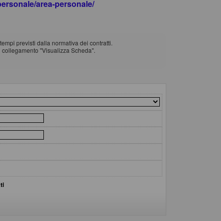
apersonale/area-personale/
empi previsti dalla normativa dei contratti.
il collegamento "Visualizza Scheda".
ti