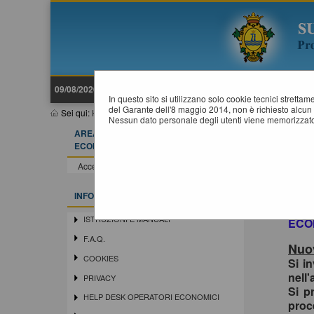
09/08/2026 11:39
In questo sito si utilizzano solo cookie tecnici stretta
del Garante dell'8 maggio 2014, non è richiesto alcun 
Sei qui:
Home
»
Procedure d'appalto e contratti
»
Gare e procedu
Nessun dato personale degli utenti viene memorizzato
AREA RISERVATA OPERATORE
ECONOMICO
Acce
In o
Accedi - Registrati
siste
Si in
INFORMAZIONI
la r
ISTRUZIONI E MANUALI
ECO
F.A.Q.
Nuov
COOKIES
Si i
nell'
PRIVACY
Si p
HELP DESK OPERATORI ECONOMICI
proc