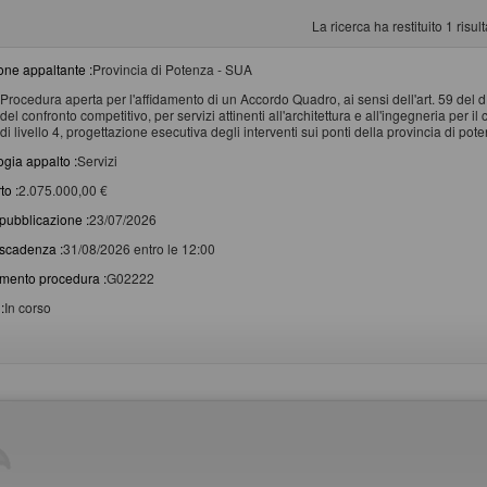
La ricerca ha restituito 1 risulta
one appaltante :
Provincia di Potenza - SUA
Procedura aperta per l'affidamento di un Accordo Quadro, ai sensi dell'art. 59 del 
del confronto competitivo, per servizi attinenti all'architettura e all'ingegneria per 
di livello 4, progettazione esecutiva degli interventi sui ponti della provincia di po
ogia appalto :
Servizi
to :
2.075.000,00 €
pubblicazione :
23/07/2026
scadenza :
31/08/2026 entro le 12:00
imento procedura :
G02222
:
In corso