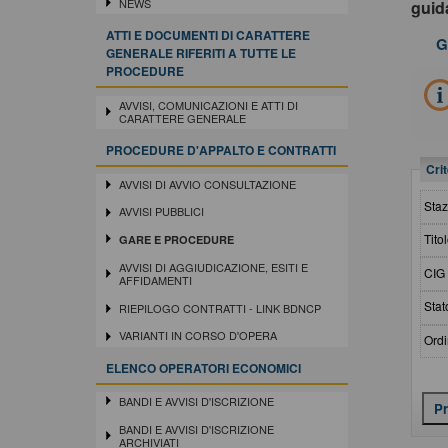
NEWS
gui
ATTI E DOCUMENTI DI CARATTERE
G
GENERALE RIFERITI A TUTTE LE
PROCEDURE
AVVISI, COMUNICAZIONI E ATTI DI
CARATTERE GENERALE
PROCEDURE D'APPALTO E CONTRATTI
Crit
AVVISI DI AVVIO CONSULTAZIONE
Staz
AVVISI PUBBLICI
Titol
GARE E PROCEDURE
AVVISI DI AGGIUDICAZIONE, ESITI E
CIG 
AFFIDAMENTI
Stat
RIEPILOGO CONTRATTI - LINK BDNCP
VARIANTI IN CORSO D'OPERA
Ordi
ELENCO OPERATORI ECONOMICI
BANDI E AVVISI D'ISCRIZIONE
BANDI E AVVISI D'ISCRIZIONE
ARCHIVIATI