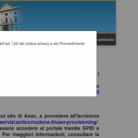
A
A
Grafica
Testo
Alto contrasto
A
i dell'art. 122 del codice privacy e del Provvedimento
e gare è consentito esclusivamente tramite i
no il primo accesso con SPID/CIE, ad inviare
ite la funzione
"HELP DESK OPERATORI
sul sito di Anac, a procedere all'iscrizione
-servizi.anticorruzione.it/user-provisioning/
ssario accedere al portale tramite SPID e
 Per maggiori informazioni, consultare la