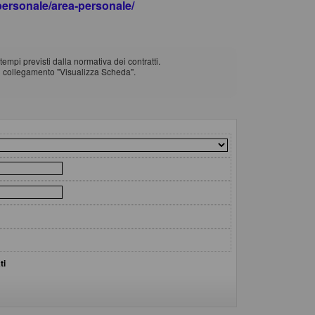
apersonale/area-personale/
empi previsti dalla normativa dei contratti.
il collegamento "Visualizza Scheda".
ti