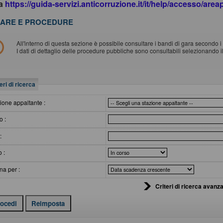
da
https://guida-servizi.anticorruzione.it/it/help/accesso/are
ARE E PROCEDURE
All'interno di questa sezione è possibile consultare i bandi di gara secondo i t
I dati di dettaglio delle procedure pubbliche sono consultabili selezionando 
eri di ricerca
ione appaltante :
o :
:
o :
na per :
Criteri di ricerca avanza