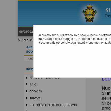
06/08/2026 19:27
In questo sito si utilizzano solo cookie tecnici stretta
del Garante dell'8 maggio 2014, non è richiesto alcun 
Sei qui:
Home
»
Procedure d'appalto e contratti
»
Gare e procedu
Nessun dato personale degli utenti viene memorizzato
AREA RISERVATA OPERATORE
ECONOMICO
Acce
In o
Accedi - Registrati
siste
Si in
INFORMAZIONI
la r
ISTRUZIONI E MANUALI
ECO
F.A.Q.
Nuov
COOKIES
Si i
nell'
PRIVACY
Si p
HELP DESK OPERATORI ECONOMICI
proc