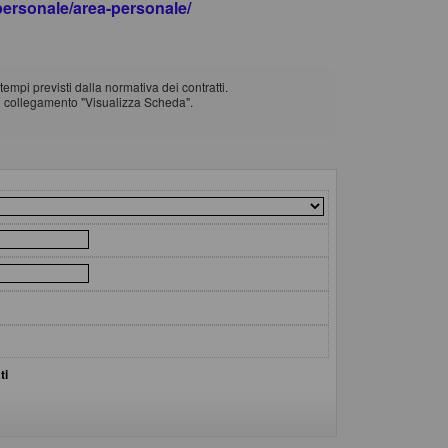
apersonale/area-personale/
empi previsti dalla normativa dei contratti.
il collegamento "Visualizza Scheda".
ti