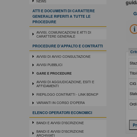
NEWS
gui
ATTI E DOCUMENTI DI CARATTERE
G
GENERALE RIFERITI A TUTTE LE
PROCEDURE
AVVISI, COMUNICAZIONI E ATTI DI
CARATTERE GENERALE
PROCEDURE D'APPALTO E CONTRATTI
Crit
AVVISI DI AVVIO CONSULTAZIONE
Staz
AVVISI PUBBLICI
Titol
GARE E PROCEDURE
AVVISI DI AGGIUDICAZIONE, ESITI E
CIG 
AFFIDAMENTI
Stat
RIEPILOGO CONTRATTI - LINK BDNCP
VARIANTI IN CORSO D'OPERA
Ordi
ELENCO OPERATORI ECONOMICI
BANDI E AVVISI D'ISCRIZIONE
BANDI E AVVISI D'ISCRIZIONE
ARCHIVIATI