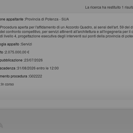
La ricerca ha restituito 1 risulta
one appaltante :
Provincia di Potenza - SUA
Procedura aperta per l'affidamento di un Accordo Quadro, ai sensi dell'art. 59 del 
del confronto competitivo, per servizi attinenti all'architettura e all'ingegneria per 
di livello 4, progettazione esecutiva degli interventi sui ponti della provincia di po
ogia appalto :
Servizi
to :
2.075.000,00 €
pubblicazione :
23/07/2026
scadenza :
31/08/2026 entro le 12:00
imento procedura :
G02222
:
In corso