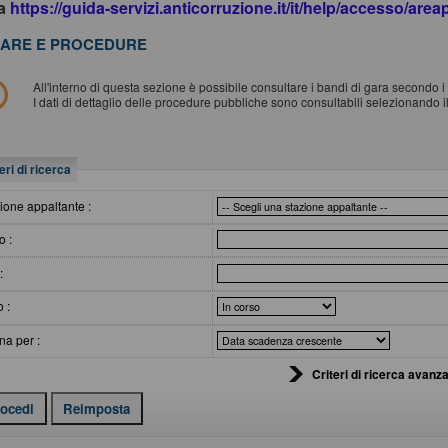
da
https://guida-servizi.anticorruzione.it/it/help/accesso/are
ARE E PROCEDURE
All'interno di questa sezione è possibile consultare i bandi di gara secondo i t
I dati di dettaglio delle procedure pubbliche sono consultabili selezionando 
eri di ricerca
ione appaltante :
o :
:
o :
na per :
Criteri di ricerca avanza