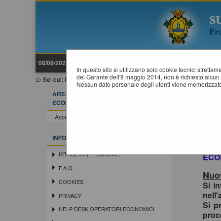
08/08/2026 06:13
In questo sito si utilizzano solo cookie tecnici stretta
del Garante dell'8 maggio 2014, non è richiesto alcun 
Sei qui:
Home
»
Procedure d'appalto e contratti
»
Gare e procedu
Nessun dato personale degli utenti viene memorizzato
AREA RISERVATA OPERATORE
ECONOMICO
Acce
In o
Accedi - Registrati
siste
Si in
INFORMAZIONI
la r
ISTRUZIONI E MANUALI
ECO
F.A.Q.
Nuov
COOKIES
Si i
nell'
PRIVACY
Si p
HELP DESK OPERATORI ECONOMICI
proc