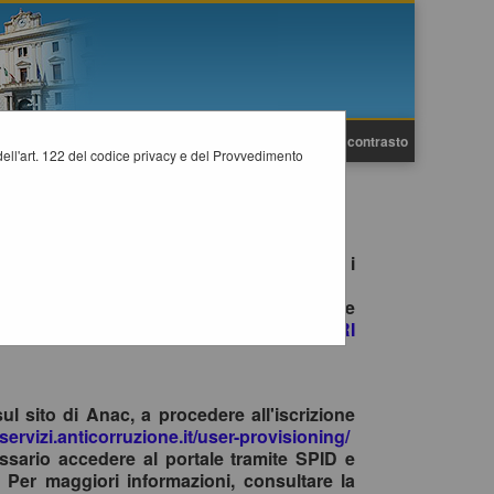
A
A
Grafica
Testo
Alto contrasto
A
i dell'art. 122 del codice privacy e del Provvedimento
e gare è consentito esclusivamente tramite i
no il primo accesso con SPID/CIE, ad inviare
ite la funzione
"HELP DESK OPERATORI
sul sito di Anac, a procedere all'iscrizione
-servizi.anticorruzione.it/user-provisioning/
ssario accedere al portale tramite SPID e
 Per maggiori informazioni, consultare la