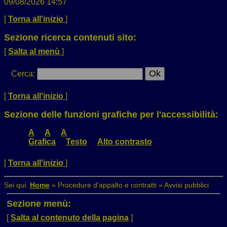
09/08/2026 14:57
[
Torna all'inizio
]
Sezione ricerca contenuti sito:
[
Salta al menù
]
Cerca
:
[
Torna all'inizio
]
Sezione delle funzioni grafiche per l'accessibilità:
A
A
A
Grafica
Testo
Alto contrasto
[
Torna all'inizio
]
Sei qui:
Home
»
Procedure d'appalto e contratti
»
Avvisi pubblici
Sezione menù:
[
Salta al contenuto della pagina
]