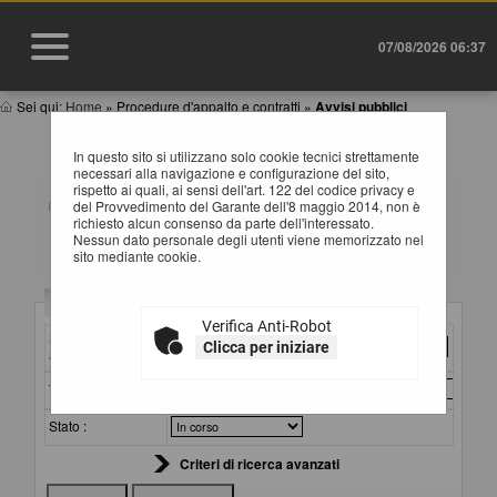
07/08/2026 06:37
Sei qui:
Home
»
Procedure d'appalto e contratti
»
Avvisi pubblici
AVVISI DI GARA
In questo sito si utilizzano solo cookie tecnici strettamente
necessari alla navigazione e configurazione del sito,
rispetto ai quali, ai sensi dell'art. 122 del codice privacy e
All'interno di questa sezione è possibile consultare gli
del Provvedimento del Garante dell'8 maggio 2014, non è
avvisi secondo i tempi previsti dalla normativa dei
richiesto alcun consenso da parte dell'interessato.
contratti.
Nessun dato personale degli utenti viene memorizzato nel
I dati di dettaglio delle procedure pubbliche sono
sito mediante cookie.
consultabili selezionando il collegamento "Visualizza
Scheda".
Criteri di ricerca
Verifica Anti-Robot
Stazione
Clicca per iniziare
appaltante :
Titolo :
Stato :
Criteri di ricerca avanzati