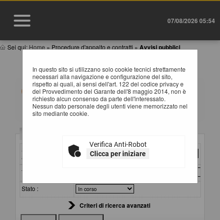
07/08/2026 05:54
Sei qui:
Home
»
Procedure d'appalto e contratti
»
Avvisi pubblici
AVVISI DI GARA
In questo sito si utilizzano solo cookie tecnici strettamente
necessari alla navigazione e configurazione del sito,
rispetto ai quali, ai sensi dell'art. 122 del codice privacy e
All'interno di questa sezione è possibile consultare gli
del Provvedimento del Garante dell'8 maggio 2014, non è
avvisi secondo i tempi previsti dalla normativa dei
richiesto alcun consenso da parte dell'interessato.
contratti.
Nessun dato personale degli utenti viene memorizzato nel
I dati di dettaglio delle procedure pubbliche sono
sito mediante cookie.
consultabili selezionando il collegamento "Visualizza
Scheda".
Criteri di ricerca
Verifica Anti-Robot
Stazione
Clicca per iniziare
appaltante :
Titolo :
Stato :
Criteri di ricerca avanzati