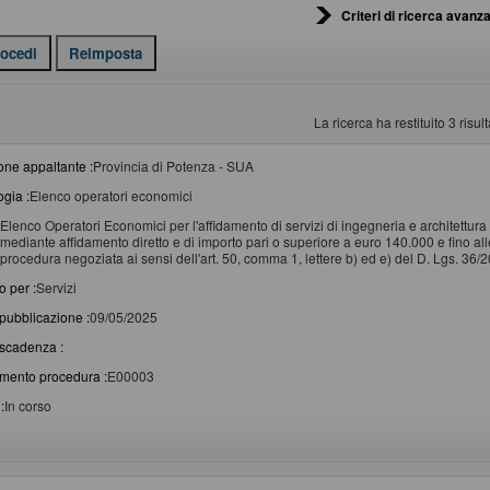
Criteri di ricerca avanza
La ricerca ha restituito 3 risulta
one appaltante :
Provincia di Potenza - SUA
ogia :
Elenco operatori economici
Elenco Operatori Economici per l'affidamento di servizi di ingegneria e architettura e
mediante affidamento diretto e di importo pari o superiore a euro 140.000 e fino all
procedura negoziata ai sensi dell'art. 50, comma 1, lettere b) ed e) del D. Lgs. 36/2
o per :
Servizi
pubblicazione :
09/05/2025
scadenza :
imento procedura :
E00003
:
In corso