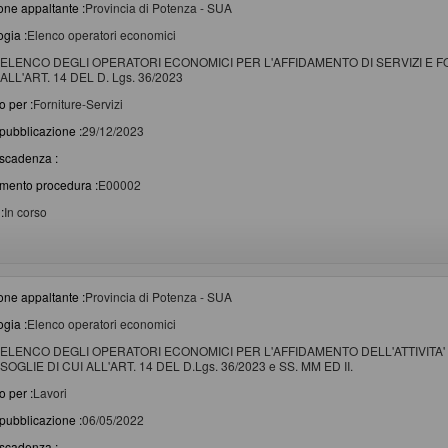
one appaltante :
Provincia di Potenza - SUA
ogia :
Elenco operatori economici
ELENCO DEGLI OPERATORI ECONOMICI PER L'AFFIDAMENTO DI SERVIZI E FO
ALL'ART. 14 DEL D. Lgs. 36/2023
o per :
Forniture-Servizi
pubblicazione :
29/12/2023
scadenza :
imento procedura :
E00002
:
In corso
one appaltante :
Provincia di Potenza - SUA
ogia :
Elenco operatori economici
ELENCO DEGLI OPERATORI ECONOMICI PER L'AFFIDAMENTO DELL'ATTIVITA' 
SOGLIE DI CUI ALL'ART. 14 DEL D.Lgs. 36/2023 e SS. MM ED II.
o per :
Lavori
pubblicazione :
06/05/2022
scadenza :