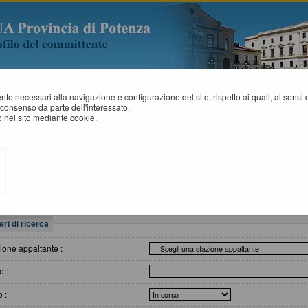
mente necessari alla navigazione e configurazione del sito, rispetto ai quali, ai sens
consenso da parte dell'interessato.
 nel sito mediante cookie.
VVISI DI GARA
All'interno di questa sezione è possibile consultare gli avvisi secondo i tempi 
I dati di dettaglio delle procedure pubbliche sono consultabili selezionando 
eri di ricerca
ione appaltante :
o :
o :