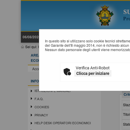
06/08/2026 10:24
In questo sito si utilizzano solo cookie tecnici stretta
del Garante dell'8 maggio 2014, non è richiesto alcun 
Sei qui:
Home
»
Procedure d'appalto e contratti
»
Avvisi pubblici
Nessun dato personale degli utenti viene memorizzato
AREA RISERVATA OPERATORE
A
ECONOMICO
Verifica Anti-Robot
Accedi - Registrati
Clicca per iniziare
INFORMAZIONI
ISTRUZIONI E MANUALI
Crit
F.A.Q.
Staz
COOKIES
Titol
PRIVACY
HELP DESK OPERATORI ECONOMICI
Stat