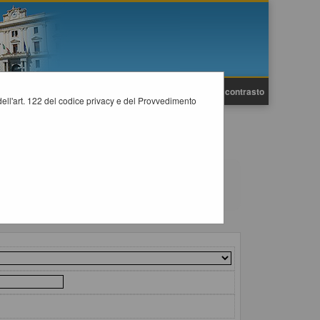
A
A
Grafica
Testo
Alto contrasto
A
i dell'art. 122 del codice privacy e del Provvedimento
previsti dalla normativa dei contratti.
il collegamento "Visualizza Scheda".