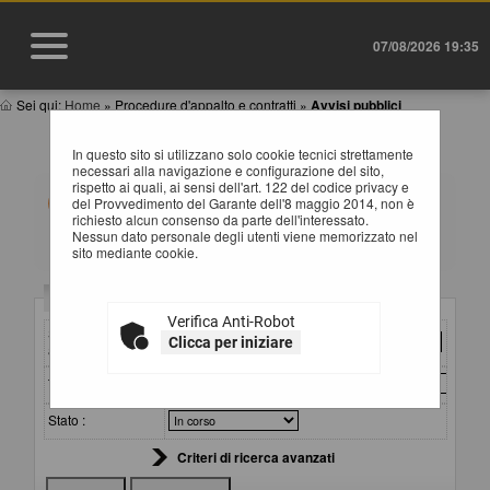
07/08/2026 19:35
Sei qui:
Home
»
Procedure d'appalto e contratti
»
Avvisi pubblici
AVVISI DI GARA
In questo sito si utilizzano solo cookie tecnici strettamente
necessari alla navigazione e configurazione del sito,
rispetto ai quali, ai sensi dell'art. 122 del codice privacy e
All'interno di questa sezione è possibile consultare gli
del Provvedimento del Garante dell'8 maggio 2014, non è
avvisi secondo i tempi previsti dalla normativa dei
richiesto alcun consenso da parte dell'interessato.
contratti.
Nessun dato personale degli utenti viene memorizzato nel
I dati di dettaglio delle procedure pubbliche sono
sito mediante cookie.
consultabili selezionando il collegamento "Visualizza
Scheda".
Criteri di ricerca
Verifica Anti-Robot
Stazione
Clicca per iniziare
appaltante :
Titolo :
Stato :
Criteri di ricerca avanzati