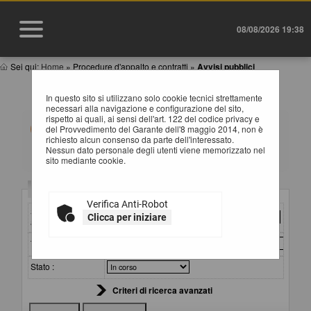
08/08/2026 19:38
Sei qui:
Home
»
Procedure d'appalto e contratti
»
Avvisi pubblici
AVVISI DI GARA
In questo sito si utilizzano solo cookie tecnici strettamente
necessari alla navigazione e configurazione del sito,
rispetto ai quali, ai sensi dell'art. 122 del codice privacy e
All'interno di questa sezione è possibile consultare gli
del Provvedimento del Garante dell'8 maggio 2014, non è
avvisi secondo i tempi previsti dalla normativa dei
richiesto alcun consenso da parte dell'interessato.
contratti.
Nessun dato personale degli utenti viene memorizzato nel
I dati di dettaglio delle procedure pubbliche sono
sito mediante cookie.
consultabili selezionando il collegamento "Visualizza
Scheda".
Criteri di ricerca
Verifica Anti-Robot
Stazione
Clicca per iniziare
appaltante :
Titolo :
Stato :
Criteri di ricerca avanzati