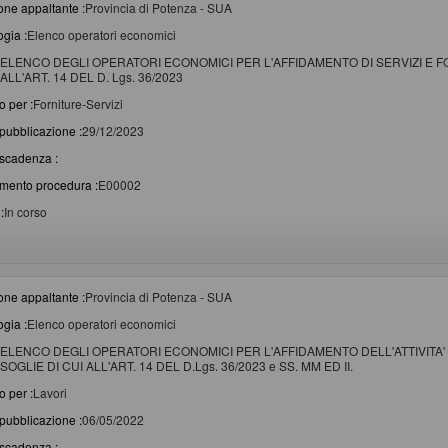
one appaltante :
Provincia di Potenza - SUA
ogia :
Elenco operatori economici
ELENCO DEGLI OPERATORI ECONOMICI PER L'AFFIDAMENTO DI SERVIZI E FO
ALL'ART. 14 DEL D. Lgs. 36/2023
o per :
Forniture-Servizi
pubblicazione :
29/12/2023
scadenza :
imento procedura :
E00002
:
In corso
one appaltante :
Provincia di Potenza - SUA
ogia :
Elenco operatori economici
ELENCO DEGLI OPERATORI ECONOMICI PER L'AFFIDAMENTO DELL'ATTIVITA' 
SOGLIE DI CUI ALL'ART. 14 DEL D.Lgs. 36/2023 e SS. MM ED II.
o per :
Lavori
pubblicazione :
06/05/2022
scadenza :