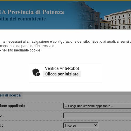
mente necessari alla navigazione e configurazione del sito, rispetto ai quali, ai sens
consenso da parte dell'interessato.
 nel sito mediante cookie.
VVISI DI GARA
Verifica Anti-Robot
All'interno di questa sezione è possibile consultare gli avvisi secondo i tempi 
Clicca per iniziare
I dati di dettaglio delle procedure pubbliche sono consultabili selezionando 
eri di ricerca
ione appaltante :
o :
o :