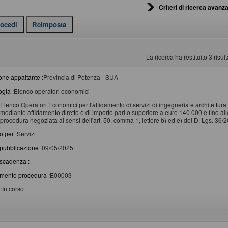
Criteri di ricerca avanza
La ricerca ha restituito 3 risulta
one appaltante :
Provincia di Potenza - SUA
ogia :
Elenco operatori economici
Elenco Operatori Economici per l'affidamento di servizi di ingegneria e architettura e
mediante affidamento diretto e di importo pari o superiore a euro 140.000 e fino all
procedura negoziata ai sensi dell'art. 50, comma 1, lettere b) ed e) del D. Lgs. 36/2
o per :
Servizi
pubblicazione :
09/05/2025
scadenza :
imento procedura :
E00003
:
In corso