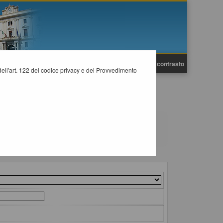
A
A
Grafica
Testo
Alto contrasto
A
i dell'art. 122 del codice privacy e del Provvedimento
previsti dalla normativa dei contratti.
il collegamento "Visualizza Scheda".