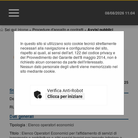
08/08/2026 11:04
Sei qui:
Home
»
Procedure d'appalto e contratti
»
Avvisi pubblici
DETTAGLIO AVVISO
In questo sito si utilizzano solo cookie tecnici strettamente
necessari alla navigazione e configurazione del sito,
rispetto ai quali, ai sensi dell'art. 122 del codice privacy e
Questa funzionalità permette di visualizzare i dati di
del Provvedimento del Garante dell'8 maggio 2014, non è
dettaglio dell'avviso selezionato, compresi i documenti.
richiesto alcun consenso da parte dell'interessato.
Nel caso di portale con la gestione degli elenchi
Nessun dato personale degli utenti viene memorizzato nel
operatori economici, per un avviso riferito ad un elenco
sito mediante cookie.
compare inoltre il pulsante "Bando d'iscrizione a elenco"
che consente di accedere alle informazioni di dettaglio
CONTENUTO AGGIORNATO AL 06/10/2025
dell'elenco stesso.
Stazione appaltante
Verifica Anti-Robot
Clicca per iniziare
Denominazione :
Provincia di Potenza - SUA
RUP :
Del Grosso Valentina
Dati generali
Tipologia :
Elenco operatori economici
Titolo :
Elenco Operatori Economici per l'affidamento di servizi di
ingegneria e architettura e altri servizi tecnici per importo inferiore a