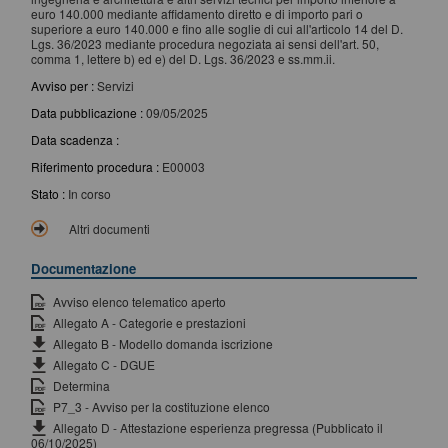
euro 140.000 mediante affidamento diretto e di importo pari o
superiore a euro 140.000 e fino alle soglie di cui all'articolo 14 del D.
Lgs. 36/2023 mediante procedura negoziata ai sensi dell'art. 50,
comma 1, lettere b) ed e) del D. Lgs. 36/2023 e ss.mm.ii.
Avviso per :
Servizi
Data pubblicazione :
09/05/2025
Data scadenza :
Riferimento procedura :
E00003
Stato :
In corso
Altri documenti
Documentazione
Avviso elenco telematico aperto
Allegato A - Categorie e prestazioni
Allegato B - Modello domanda iscrizione
Allegato C - DGUE
Determina
P7_3 - Avviso per la costituzione elenco
Allegato D - Attestazione esperienza pregressa
(Pubblicato il
06/10/2025)