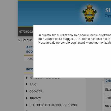
07/08/2026 21:32
In questo sito si utilizzano solo cookie tecnici stretta
del Garante dell'8 maggio 2014, non è richiesto alcun 
Sei qui:
Home
»
Procedure d'appalto e contratti
»
Avvisi pubblici
Nessun dato personale degli utenti viene memorizzato
AREA RISERVATA OPERATORE
A
ECONOMICO
Accedi - Registrati
INFORMAZIONI
ISTRUZIONI E MANUALI
Crit
F.A.Q.
Staz
COOKIES
Titol
PRIVACY
HELP DESK OPERATORI ECONOMICI
Stat