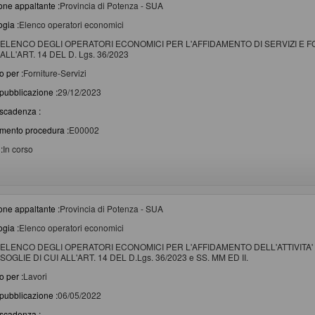
one appaltante :
Provincia di Potenza - SUA
ogia :
Elenco operatori economici
ELENCO DEGLI OPERATORI ECONOMICI PER L'AFFIDAMENTO DI SERVIZI E FO
ALL'ART. 14 DEL D. Lgs. 36/2023
o per :
Forniture-Servizi
pubblicazione :
29/12/2023
scadenza :
imento procedura :
E00002
:
In corso
one appaltante :
Provincia di Potenza - SUA
ogia :
Elenco operatori economici
ELENCO DEGLI OPERATORI ECONOMICI PER L'AFFIDAMENTO DELL'ATTIVITA' 
SOGLIE DI CUI ALL'ART. 14 DEL D.Lgs. 36/2023 e SS. MM ED II.
o per :
Lavori
pubblicazione :
06/05/2022
scadenza :