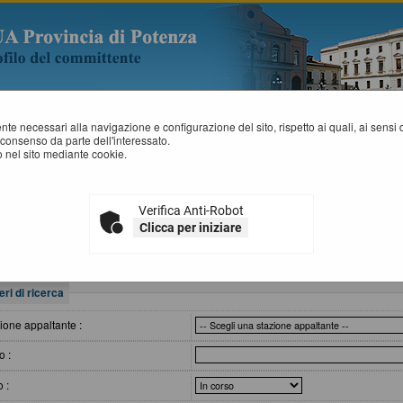
mente necessari alla navigazione e configurazione del sito, rispetto ai quali, ai sens
consenso da parte dell'interessato.
 nel sito mediante cookie.
VVISI DI GARA
Verifica Anti-Robot
All'interno di questa sezione è possibile consultare gli avvisi secondo i tempi 
Clicca per iniziare
I dati di dettaglio delle procedure pubbliche sono consultabili selezionando 
eri di ricerca
ione appaltante :
o :
o :