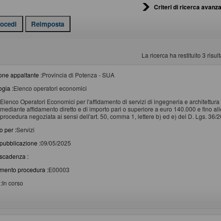
Criteri di ricerca avanza
La ricerca ha restituito 3 risulta
one appaltante :
Provincia di Potenza - SUA
ogia :
Elenco operatori economici
Elenco Operatori Economici per l'affidamento di servizi di ingegneria e architettura e
mediante affidamento diretto e di importo pari o superiore a euro 140.000 e fino all
procedura negoziata ai sensi dell'art. 50, comma 1, lettere b) ed e) del D. Lgs. 36/2
o per :
Servizi
pubblicazione :
09/05/2025
scadenza :
imento procedura :
E00003
:
In corso