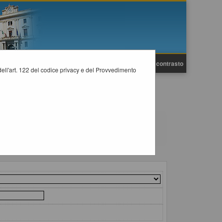
A
A
Grafica
Testo
Alto contrasto
A
i dell'art. 122 del codice privacy e del Provvedimento
previsti dalla normativa dei contratti.
il collegamento "Visualizza Scheda".