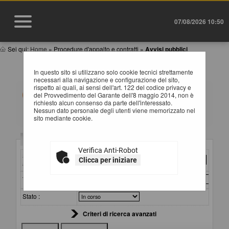
07/08/2026 10:50
Sei qui:
Home
»
Procedure d'appalto e contratti
»
Avvisi pubblici
AVVISI DI GARA
In questo sito si utilizzano solo cookie tecnici strettamente
necessari alla navigazione e configurazione del sito,
rispetto ai quali, ai sensi dell'art. 122 del codice privacy e
All'interno di questa sezione è possibile consultare gli
del Provvedimento del Garante dell'8 maggio 2014, non è
avvisi secondo i tempi previsti dalla normativa dei
richiesto alcun consenso da parte dell'interessato.
contratti.
Nessun dato personale degli utenti viene memorizzato nel
I dati di dettaglio delle procedure pubbliche sono
sito mediante cookie.
consultabili selezionando il collegamento "Visualizza
Scheda".
Criteri di ricerca
Verifica Anti-Robot
Stazione
Clicca per iniziare
appaltante :
Titolo :
Stato :
Criteri di ricerca avanzati