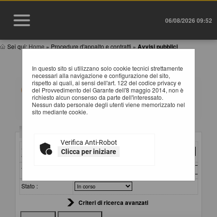
06/08/2026 09:52
Sei qui:
Home
»
Procedure d'appalto e contratti
»
Avvisi pubblici
AVVISI DI GARA
In questo sito si utilizzano solo cookie tecnici strettamente
necessari alla navigazione e configurazione del sito,
rispetto ai quali, ai sensi dell'art. 122 del codice privacy e
All'interno di questa sezione è possibile consultare gli
del Provvedimento del Garante dell'8 maggio 2014, non è
avvisi secondo i tempi previsti dalla normativa dei
richiesto alcun consenso da parte dell'interessato.
contratti.
Nessun dato personale degli utenti viene memorizzato nel
I dati di dettaglio delle procedure pubbliche sono
sito mediante cookie.
consultabili selezionando il collegamento "Visualizza
Scheda".
Criteri di ricerca
Verifica Anti-Robot
Stazione
Clicca per iniziare
appaltante :
Titolo :
Stato :
Criteri di ricerca avanzati