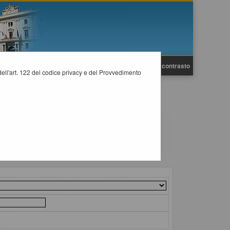
A
A
Grafica
Testo
Alto contrasto
A
i dell'art. 122 del codice privacy e del Provvedimento
previsti dalla normativa dei contratti.
il collegamento "Visualizza Scheda".