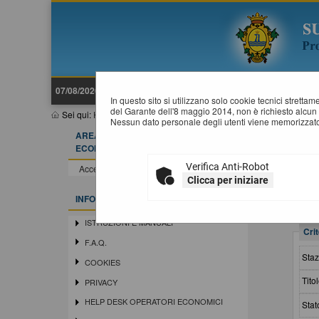
07/08/2026 23:23
In questo sito si utilizzano solo cookie tecnici stretta
del Garante dell'8 maggio 2014, non è richiesto alcun 
Sei qui:
Home
»
Procedure d'appalto e contratti
»
Avvisi pubblici
Nessun dato personale degli utenti viene memorizzato
AREA RISERVATA OPERATORE
A
ECONOMICO
Verifica Anti-Robot
Accedi - Registrati
Clicca per iniziare
INFORMAZIONI
ISTRUZIONI E MANUALI
Crit
F.A.Q.
Staz
COOKIES
Titol
PRIVACY
HELP DESK OPERATORI ECONOMICI
Stat