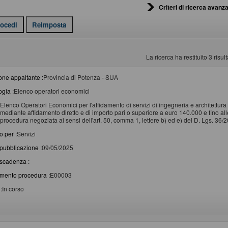
Criteri di ricerca avanza
La ricerca ha restituito 3 risulta
one appaltante :
Provincia di Potenza - SUA
ogia :
Elenco operatori economici
Elenco Operatori Economici per l'affidamento di servizi di ingegneria e architettura e
mediante affidamento diretto e di importo pari o superiore a euro 140.000 e fino all
procedura negoziata ai sensi dell'art. 50, comma 1, lettere b) ed e) del D. Lgs. 36/2
o per :
Servizi
pubblicazione :
09/05/2025
scadenza :
imento procedura :
E00003
:
In corso