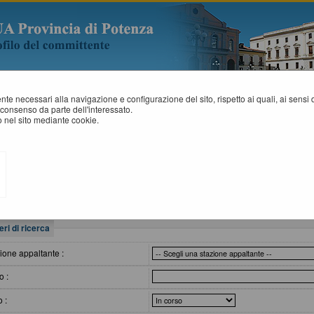
mente necessari alla navigazione e configurazione del sito, rispetto ai quali, ai sens
consenso da parte dell'interessato.
 nel sito mediante cookie.
VVISI DI GARA
All'interno di questa sezione è possibile consultare gli avvisi secondo i tempi 
I dati di dettaglio delle procedure pubbliche sono consultabili selezionando 
eri di ricerca
ione appaltante :
o :
o :