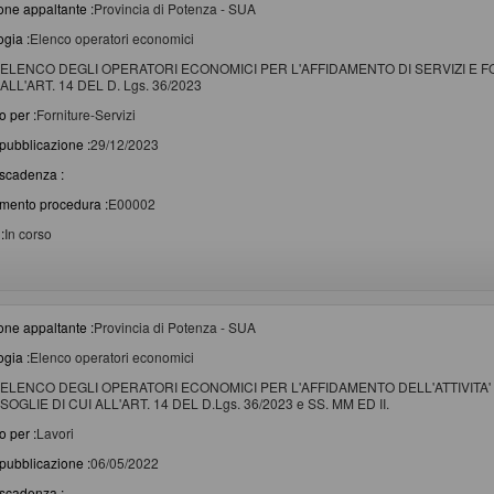
one appaltante :
Provincia di Potenza - SUA
ogia :
Elenco operatori economici
ELENCO DEGLI OPERATORI ECONOMICI PER L'AFFIDAMENTO DI SERVIZI E FO
ALL'ART. 14 DEL D. Lgs. 36/2023
o per :
Forniture-Servizi
pubblicazione :
29/12/2023
scadenza :
imento procedura :
E00002
:
In corso
one appaltante :
Provincia di Potenza - SUA
ogia :
Elenco operatori economici
ELENCO DEGLI OPERATORI ECONOMICI PER L'AFFIDAMENTO DELL'ATTIVITA' 
SOGLIE DI CUI ALL'ART. 14 DEL D.Lgs. 36/2023 e SS. MM ED II.
o per :
Lavori
pubblicazione :
06/05/2022
scadenza :