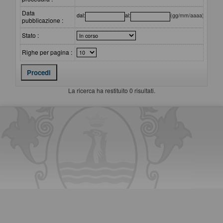
Data
dal:
al:
(gg/mm/aaaa)
pubblicazione :
Stato :
Righe per pagina :
La ricerca ha restituito 0 risultati.