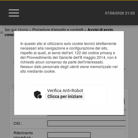
07/08/2026 21:02
Sei qui:
Home
»
Procedure d'appalto e contratti
»
Avvisi di avvio
consultazione
In questo sito si utilizzano solo cookie tecnici strettamente
AVVISI DI AVVIO CONSULTAZIONE
necessari alla navigazione e configurazione del sito,
rispetto ai quali, ai sensi dell'art. 122 del codice privacy e
del Provvedimento del Garante dell'8 maggio 2014, non è
All'interno di questa sezione è possibile consultare gli
richiesto alcun consenso da parte dell'interessato.
avvisi di avvio consultazione preliminari all'indizione di
Nessun dato personale degli utenti viene memorizzato nel
una procedura negoziata senza bando. I dati di dettaglio
sito mediante cookie.
sono consultabili selezionando il collegamento
"Visualizza Scheda".
Criteri di ricerca
Verifica Anti-Robot
Clicca per iniziare
Stazione
appaltante :
Titolo :
CIG :
Riferimento
procedura :