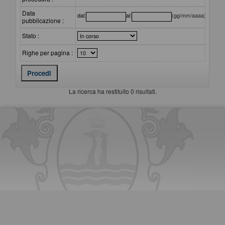
Data
dal:
al:
(gg/mm/aaaa)
pubblicazione :
Stato :
Righe per pagina :
La ricerca ha restituito 0 risultati.