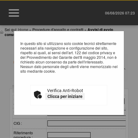
06/08/2026 07:23
Sei qui:
Home
»
Procedure d'appalto e contratti
»
Avvisi di avvio
consultazione
In questo sito si utilizzano solo cookie tecnici strettamente
AVVISI DI AVVIO CONSULTAZIONE
necessari alla navigazione e configurazione del sito,
rispetto ai quali, ai sensi dell'art. 122 del codice privacy e
del Provvedimento del Garante dell'8 maggio 2014, non è
All'interno di questa sezione è possibile consultare gli
richiesto alcun consenso da parte dell'interessato.
avvisi di avvio consultazione preliminari all'indizione di
Nessun dato personale degli utenti viene memorizzato nel
una procedura negoziata senza bando. I dati di dettaglio
sito mediante cookie.
sono consultabili selezionando il collegamento
"Visualizza Scheda".
Criteri di ricerca
Verifica Anti-Robot
Clicca per iniziare
Stazione
appaltante :
Titolo :
CIG :
Riferimento
procedura :