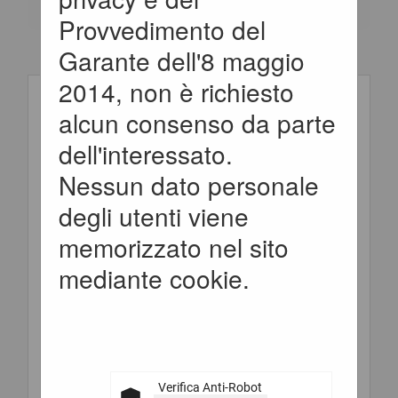
consultare gli avvisi di
Provvedimento del
avvio consultazione
Garante dell'8 maggio
Criteri di ricerca
preliminari all'indizione
2014, non è richiesto
di una procedura
alcun consenso da parte
Stazione
negoziata senza bando.
dell'interessato.
appaltante
I dati di dettaglio sono
Nessun dato personale
:
consultabili
degli utenti viene
selezionando il
memorizzato nel sito
Titolo :
collegamento
mediante cookie.
"Visualizza Scheda".
CIG :
Riferimento
Verifica Anti-Robot