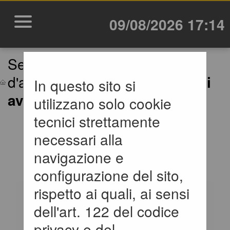
09/08/2026 17:14
Sei qui:
Home
»
Procedure
d'appalto e contratti
»
Avvisi di
In questo sito si
avvio consultazione
utilizzano solo cookie
tecnici strettamente
AVVISI DI AVVIO
necessari alla
CONSULTAZIONE
navigazione e
configurazione del sito,
rispetto ai quali, ai sensi
All'interno di questa
dell'art. 122 del codice
sezione è possibile
privacy e del