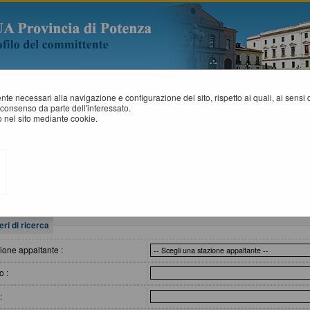
mente necessari alla navigazione e configurazione del sito, rispetto ai quali, ai sens
consenso da parte dell'interessato.
consultazione
 nel sito mediante cookie.
VVISI DI AVVIO CONSULTAZIONE
All'interno di questa sezione è possibile consultare gli avvisi di avvio consu
senza bando. I dati di dettaglio sono consultabili selezionando il collegame
eri di ricerca
ione appaltante :
o :
: