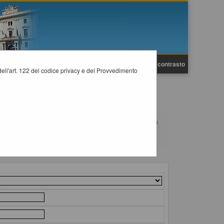
A
A
Grafica
Testo
Alto contrasto
A
i dell'art. 122 del codice privacy e del Provvedimento
ltazione preliminari all'indizione di una procedura negoziata
nto "Visualizza Scheda".