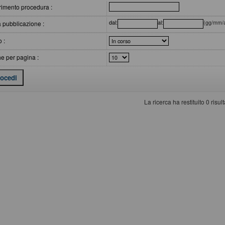
rimento procedura :
dal:
al:
(gg/mm/
 pubblicazione :
o :
e per pagina :
La ricerca ha restituito 0 risulta