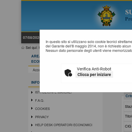
07/08/2026 19:12
In questo sito si utilizzano solo cookie tecnici stretta
del Garante dell'8 maggio 2014, non è richiesto alcun 
Sei qui:
Home
»
Procedure d'appalto e contratti
»
Avvisi di avvio 
Nessun dato personale degli utenti viene memorizzato
AREA RISERVATA OPERATORE
A
ECONOMICO
Verifica Anti-Robot
Accedi - Registrati
Clicca per iniziare
INFORMAZIONI
ISTRUZIONI E MANUALI
Crit
F.A.Q.
Staz
COOKIES
Titol
PRIVACY
HELP DESK OPERATORI ECONOMICI
CIG 