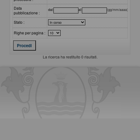
Data
dal:
al:
(gg/mm/aaaa)
pubblicazione :
Stato :
Righe per pagina :
La ricerca ha restituito 0 risultati.