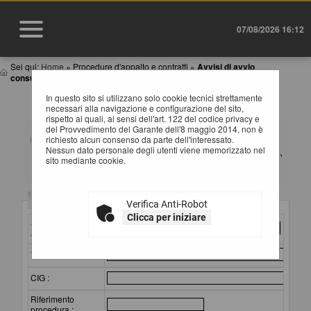
07/08/2026 16:12
Sei qui:
Home
»
Procedure d'appalto e contratti
»
Avvisi di avvio
consultazione
In questo sito si utilizzano solo cookie tecnici strettamente
AVVISI DI AVVIO CONSULTAZIONE
necessari alla navigazione e configurazione del sito,
rispetto ai quali, ai sensi dell'art. 122 del codice privacy e
del Provvedimento del Garante dell'8 maggio 2014, non è
All'interno di questa sezione è possibile consultare gli
richiesto alcun consenso da parte dell'interessato.
avvisi di avvio consultazione preliminari all'indizione di
Nessun dato personale degli utenti viene memorizzato nel
una procedura negoziata senza bando. I dati di dettaglio
sito mediante cookie.
sono consultabili selezionando il collegamento
"Visualizza Scheda".
Criteri di ricerca
Verifica Anti-Robot
Clicca per iniziare
Stazione
appaltante :
Titolo :
CIG :
Riferimento
procedura :