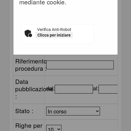
Stazione
mediante cookie.
"Visualizza Scheda".
appaltante
:
Titolo :
Verifica Anti-Robot
Clicca per iniziare
CIG :
Riferimento
procedura :
Data
pubblicazione
dal:
al:
:
Stato :
Righe per