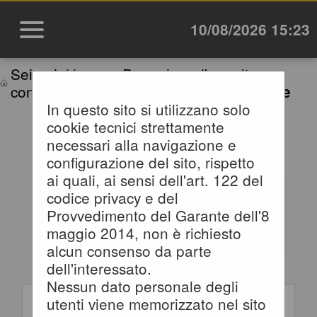
10/08/2026 15:23
Sei qui:
Home
»
Procedure d'appalto e
contratti
»
Avvisi di avvio consultazione
In questo sito si utilizzano solo
cookie tecnici strettamente
AVVISI DI AVVIO
necessari alla navigazione e
CONSULTAZIONE
configurazione del sito, rispetto
ai quali, ai sensi dell'art. 122 del
codice privacy e del
All'interno di questa sezione è
Provvedimento del Garante dell'8
possibile consultare gli avvisi di
maggio 2014, non è richiesto
avvio consultazione preliminari
alcun consenso da parte
all'indizione di una procedura
dell'interessato.
negoziata senza bando. I dati di
Criteri di ricerca
Nessun dato personale degli
dettaglio sono consultabili
utenti viene memorizzato nel sito
selezionando il collegamento