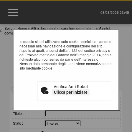
08/08/2026 23:40
Sei qui:
Home
»
Atti e documenti di carattere generale r...
»
Avvisi,
comunicazioni e atti di caratter...
In questo sito si utilizzano solo cookie tecnici strettamente
AVVISI, COMUNICAZIONI E ATTI DI CARATTERE
necessari alla navigazione e configurazione del sito,
GENERALE
rispetto ai quali, ai sensi dell'art. 122 del codice privacy e
del Provvedimento del Garante dell'8 maggio 2014, non è
richiesto alcun consenso da parte dell'interessato.
All'interno di questa sezione è possibile consultare
Nessun dato personale degli utenti viene memorizzato nel
avvisi, atti e documenti di carattere generale riferiti a
sito mediante cookie.
tutte le procedure, quali ad esempio la documentazione
sull'uso di procedure automatizzate nel ciclo di vita dei
contratti pubblici, gli allegati della programmazione dei
lavori (con le eventuali opere incompiute) e dei servizi e
Verifica Anti-Robot
forniture, ecc.
Criteri di ricerca
Clicca per iniziare
Per ciascuna pubblicazione sono consultabili i relativi
documenti selezionando il collegamento "Visualizza
Stazione
Scheda".
appaltante :
Titolo :
Stato :