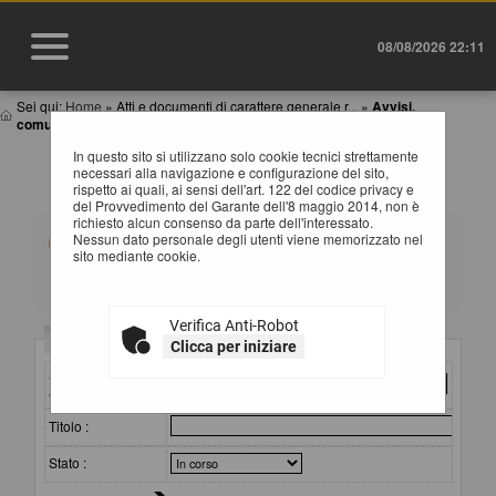
08/08/2026 22:11
Sei qui:
Home
»
Atti e documenti di carattere generale r...
»
Avvisi,
comunicazioni e atti di caratter...
In questo sito si utilizzano solo cookie tecnici strettamente
AVVISI, COMUNICAZIONI E ATTI DI CARATTERE
necessari alla navigazione e configurazione del sito,
GENERALE
rispetto ai quali, ai sensi dell'art. 122 del codice privacy e
del Provvedimento del Garante dell'8 maggio 2014, non è
richiesto alcun consenso da parte dell'interessato.
All'interno di questa sezione è possibile consultare
Nessun dato personale degli utenti viene memorizzato nel
avvisi, atti e documenti di carattere generale riferiti a
sito mediante cookie.
tutte le procedure, quali ad esempio la documentazione
sull'uso di procedure automatizzate nel ciclo di vita dei
contratti pubblici, gli allegati della programmazione dei
lavori (con le eventuali opere incompiute) e dei servizi e
Verifica Anti-Robot
forniture, ecc.
Criteri di ricerca
Clicca per iniziare
Per ciascuna pubblicazione sono consultabili i relativi
documenti selezionando il collegamento "Visualizza
Stazione
Scheda".
appaltante :
Titolo :
Stato :