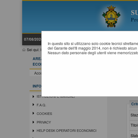
07/08/2026 11:57
In questo sito si utilizzano solo cookie tecnici stretta
del Garante dell'8 maggio 2014, non è richiesto alcun 
Sei qui:
Home
»
Atti e documenti di carattere generale r...
»
Avvisi,
Nessun dato personale degli utenti viene memorizzato
AREA RISERVATA OPERATORE
A
ECONOMICO
Accedi - Registrati
INFORMAZIONI
ISTRUZIONI E MANUALI
Crit
F.A.Q.
COOKIES
Staz
PRIVACY
Titol
HELP DESK OPERATORI ECONOMICI
Stat