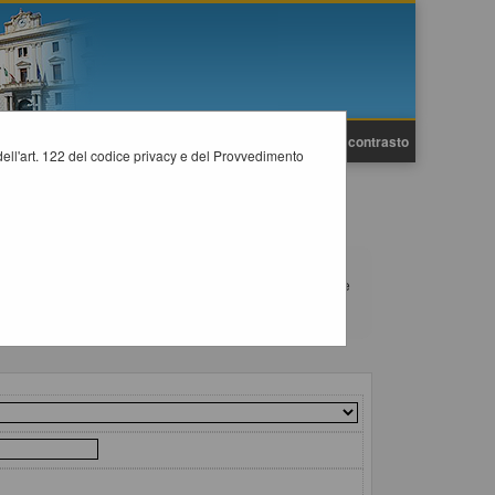
A
A
Grafica
Testo
Alto contrasto
A
i dell'art. 122 del codice privacy e del Provvedimento
carattere generale riferiti a tutte le procedure, quali ad
ta dei contratti pubblici, gli allegati della programmazione
ndo il collegamento "Visualizza Scheda".