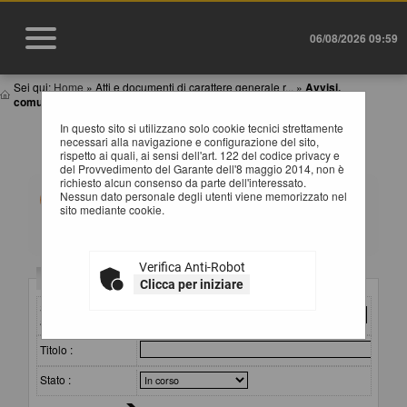
06/08/2026 09:59
Sei qui:
Home
»
Atti e documenti di carattere generale r...
»
Avvisi,
comunicazioni e atti di caratter...
In questo sito si utilizzano solo cookie tecnici strettamente
AVVISI, COMUNICAZIONI E ATTI DI CARATTERE
necessari alla navigazione e configurazione del sito,
GENERALE
rispetto ai quali, ai sensi dell'art. 122 del codice privacy e
del Provvedimento del Garante dell'8 maggio 2014, non è
richiesto alcun consenso da parte dell'interessato.
All'interno di questa sezione è possibile consultare
Nessun dato personale degli utenti viene memorizzato nel
avvisi, atti e documenti di carattere generale riferiti a
sito mediante cookie.
tutte le procedure, quali ad esempio la documentazione
sull'uso di procedure automatizzate nel ciclo di vita dei
contratti pubblici, gli allegati della programmazione dei
lavori (con le eventuali opere incompiute) e dei servizi e
Verifica Anti-Robot
forniture, ecc.
Criteri di ricerca
Clicca per iniziare
Per ciascuna pubblicazione sono consultabili i relativi
documenti selezionando il collegamento "Visualizza
Stazione
Scheda".
appaltante :
Titolo :
Stato :