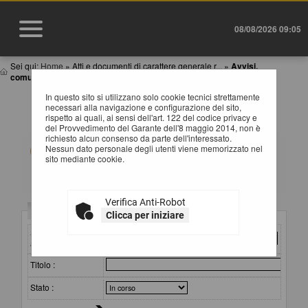
08/08/2026 09:05
Sei qui:
Home
»
Atti e documenti di carattere generale r...
»
Avvisi,
comunicazioni e atti di caratter...
In questo sito si utilizzano solo cookie tecnici strettamente
AVVISI, COMUNICAZIONI E ATTI DI CARATTERE
necessari alla navigazione e configurazione del sito,
GENERALE
rispetto ai quali, ai sensi dell'art. 122 del codice privacy e
del Provvedimento del Garante dell'8 maggio 2014, non è
richiesto alcun consenso da parte dell'interessato.
All'interno di questa sezione è possibile consultare
Nessun dato personale degli utenti viene memorizzato nel
avvisi, atti e documenti di carattere generale riferiti a
sito mediante cookie.
tutte le procedure, quali ad esempio la documentazione
sull'uso di procedure automatizzate nel ciclo di vita dei
contratti pubblici, gli allegati della programmazione dei
lavori (con le eventuali opere incompiute) e dei servizi e
Verifica Anti-Robot
forniture, ecc.
Criteri di ricerca
Clicca per iniziare
Per ciascuna pubblicazione sono consultabili i relativi
documenti selezionando il collegamento "Visualizza
Stazione
Scheda".
appaltante :
Titolo :
Stato :