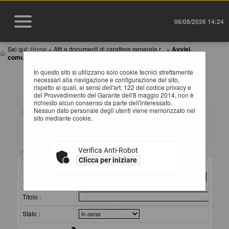
06/08/2026 14:24
Sei qui:
Home
»
Atti e documenti di carattere generale r...
»
Avvisi,
comunicazioni e atti di caratter...
In questo sito si utilizzano solo cookie tecnici strettamente
AVVISI, COMUNICAZIONI E ATTI DI CARATTERE
necessari alla navigazione e configurazione del sito,
GENERALE
rispetto ai quali, ai sensi dell'art. 122 del codice privacy e
del Provvedimento del Garante dell'8 maggio 2014, non è
richiesto alcun consenso da parte dell'interessato.
All'interno di questa sezione è possibile consultare
Nessun dato personale degli utenti viene memorizzato nel
avvisi, atti e documenti di carattere generale riferiti a
sito mediante cookie.
tutte le procedure, quali ad esempio la documentazione
sull'uso di procedure automatizzate nel ciclo di vita dei
contratti pubblici, gli allegati della programmazione dei
lavori (con le eventuali opere incompiute) e dei servizi e
Verifica Anti-Robot
forniture, ecc.
Criteri di ricerca
Clicca per iniziare
Per ciascuna pubblicazione sono consultabili i relativi
documenti selezionando il collegamento "Visualizza
Stazione
Scheda".
appaltante :
Titolo :
Stato :