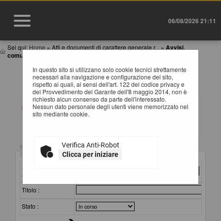
06/08/2026 21:11
Sei qui:
Home
»
Atti e documenti di carattere generale r...
»
Avvisi,
comunicazioni e atti di caratter...
In questo sito si utilizzano solo cookie tecnici strettamente
AVVISI, COMUNICAZIONI E ATTI DI CARATTERE
necessari alla navigazione e configurazione del sito,
GENERALE
rispetto ai quali, ai sensi dell'art. 122 del codice privacy e
del Provvedimento del Garante dell'8 maggio 2014, non è
richiesto alcun consenso da parte dell'interessato.
All'interno di questa sezione è possibile consultare
Nessun dato personale degli utenti viene memorizzato nel
avvisi, atti e documenti di carattere generale riferiti a
sito mediante cookie.
tutte le procedure, quali ad esempio la documentazione
sull'uso di procedure automatizzate nel ciclo di vita dei
contratti pubblici, gli allegati della programmazione dei
lavori (con le eventuali opere incompiute) e dei servizi e
Verifica Anti-Robot
forniture, ecc.
Criteri di ricerca
Clicca per iniziare
Per ciascuna pubblicazione sono consultabili i relativi
documenti selezionando il collegamento "Visualizza
Stazione
Scheda".
appaltante :
Titolo :
Stato :