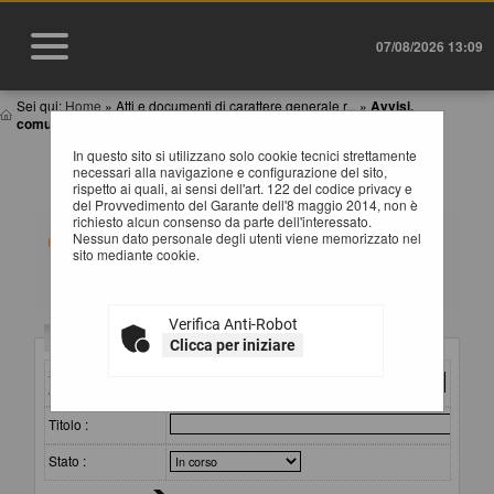
07/08/2026 13:09
Sei qui:
Home
»
Atti e documenti di carattere generale r...
»
Avvisi,
comunicazioni e atti di caratter...
In questo sito si utilizzano solo cookie tecnici strettamente
AVVISI, COMUNICAZIONI E ATTI DI CARATTERE
necessari alla navigazione e configurazione del sito,
GENERALE
rispetto ai quali, ai sensi dell'art. 122 del codice privacy e
del Provvedimento del Garante dell'8 maggio 2014, non è
richiesto alcun consenso da parte dell'interessato.
All'interno di questa sezione è possibile consultare
Nessun dato personale degli utenti viene memorizzato nel
avvisi, atti e documenti di carattere generale riferiti a
sito mediante cookie.
tutte le procedure, quali ad esempio la documentazione
sull'uso di procedure automatizzate nel ciclo di vita dei
contratti pubblici, gli allegati della programmazione dei
lavori (con le eventuali opere incompiute) e dei servizi e
Verifica Anti-Robot
forniture, ecc.
Criteri di ricerca
Clicca per iniziare
Per ciascuna pubblicazione sono consultabili i relativi
documenti selezionando il collegamento "Visualizza
Stazione
Scheda".
appaltante :
Titolo :
Stato :