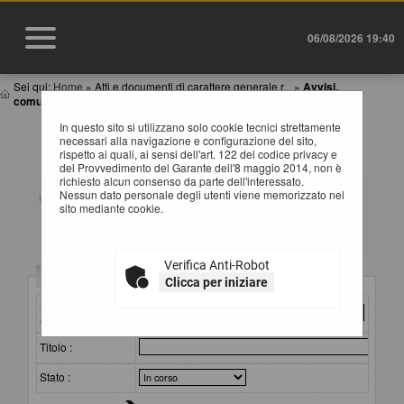
06/08/2026 19:40
Sei qui:
Home
»
Atti e documenti di carattere generale r...
»
Avvisi,
comunicazioni e atti di caratter...
In questo sito si utilizzano solo cookie tecnici strettamente
AVVISI, COMUNICAZIONI E ATTI DI CARATTERE
necessari alla navigazione e configurazione del sito,
GENERALE
rispetto ai quali, ai sensi dell'art. 122 del codice privacy e
del Provvedimento del Garante dell'8 maggio 2014, non è
richiesto alcun consenso da parte dell'interessato.
All'interno di questa sezione è possibile consultare
Nessun dato personale degli utenti viene memorizzato nel
avvisi, atti e documenti di carattere generale riferiti a
sito mediante cookie.
tutte le procedure, quali ad esempio la documentazione
sull'uso di procedure automatizzate nel ciclo di vita dei
contratti pubblici, gli allegati della programmazione dei
lavori (con le eventuali opere incompiute) e dei servizi e
Verifica Anti-Robot
forniture, ecc.
Criteri di ricerca
Clicca per iniziare
Per ciascuna pubblicazione sono consultabili i relativi
documenti selezionando il collegamento "Visualizza
Stazione
Scheda".
appaltante :
Titolo :
Stato :