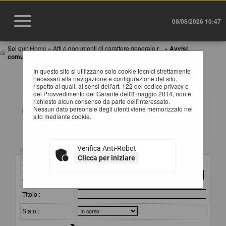
08/08/2026 10:47
Sei qui:
Home
»
Atti e documenti di carattere generale r...
»
Avvisi,
comunicazioni e atti di caratter...
In questo sito si utilizzano solo cookie tecnici strettamente
AVVISI, COMUNICAZIONI E ATTI DI CARATTERE
necessari alla navigazione e configurazione del sito,
GENERALE
rispetto ai quali, ai sensi dell'art. 122 del codice privacy e
del Provvedimento del Garante dell'8 maggio 2014, non è
richiesto alcun consenso da parte dell'interessato.
All'interno di questa sezione è possibile consultare
Nessun dato personale degli utenti viene memorizzato nel
avvisi, atti e documenti di carattere generale riferiti a
sito mediante cookie.
tutte le procedure, quali ad esempio la documentazione
sull'uso di procedure automatizzate nel ciclo di vita dei
contratti pubblici, gli allegati della programmazione dei
lavori (con le eventuali opere incompiute) e dei servizi e
Verifica Anti-Robot
forniture, ecc.
Criteri di ricerca
Clicca per iniziare
Per ciascuna pubblicazione sono consultabili i relativi
documenti selezionando il collegamento "Visualizza
Stazione
Scheda".
appaltante :
Titolo :
Stato :