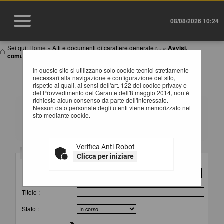
08/08/2026 10:24
Sei qui:
Home
»
Atti e documenti di carattere generale r...
»
Avvisi,
comunicazioni e atti di caratter...
In questo sito si utilizzano solo cookie tecnici strettamente
AVVISI, COMUNICAZIONI E ATTI DI CARATTERE
necessari alla navigazione e configurazione del sito,
GENERALE
rispetto ai quali, ai sensi dell'art. 122 del codice privacy e
del Provvedimento del Garante dell'8 maggio 2014, non è
richiesto alcun consenso da parte dell'interessato.
All'interno di questa sezione è possibile consultare
Nessun dato personale degli utenti viene memorizzato nel
avvisi, atti e documenti di carattere generale riferiti a
sito mediante cookie.
tutte le procedure, quali ad esempio la documentazione
sull'uso di procedure automatizzate nel ciclo di vita dei
contratti pubblici, gli allegati della programmazione dei
lavori (con le eventuali opere incompiute) e dei servizi e
Verifica Anti-Robot
forniture, ecc.
Criteri di ricerca
Clicca per iniziare
Per ciascuna pubblicazione sono consultabili i relativi
documenti selezionando il collegamento "Visualizza
Stazione
Scheda".
appaltante :
Titolo :
Stato :