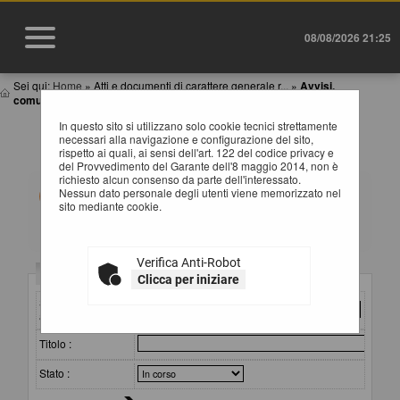
08/08/2026 21:25
Sei qui:
Home
»
Atti e documenti di carattere generale r...
»
Avvisi,
comunicazioni e atti di caratter...
In questo sito si utilizzano solo cookie tecnici strettamente
AVVISI, COMUNICAZIONI E ATTI DI CARATTERE
necessari alla navigazione e configurazione del sito,
GENERALE
rispetto ai quali, ai sensi dell'art. 122 del codice privacy e
del Provvedimento del Garante dell'8 maggio 2014, non è
richiesto alcun consenso da parte dell'interessato.
All'interno di questa sezione è possibile consultare
Nessun dato personale degli utenti viene memorizzato nel
avvisi, atti e documenti di carattere generale riferiti a
sito mediante cookie.
tutte le procedure, quali ad esempio la documentazione
sull'uso di procedure automatizzate nel ciclo di vita dei
contratti pubblici, gli allegati della programmazione dei
lavori (con le eventuali opere incompiute) e dei servizi e
Verifica Anti-Robot
forniture, ecc.
Criteri di ricerca
Clicca per iniziare
Per ciascuna pubblicazione sono consultabili i relativi
documenti selezionando il collegamento "Visualizza
Stazione
Scheda".
appaltante :
Titolo :
Stato :