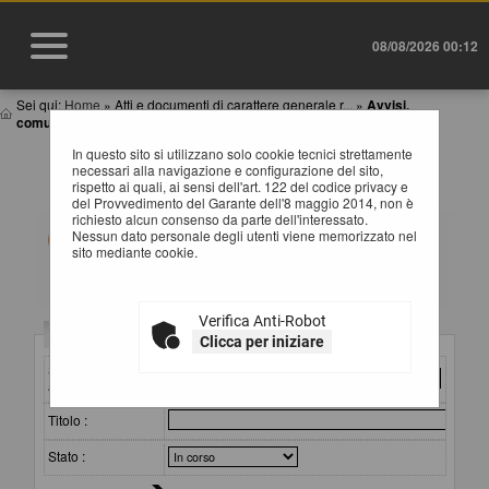
08/08/2026 00:12
Sei qui:
Home
»
Atti e documenti di carattere generale r...
»
Avvisi,
comunicazioni e atti di caratter...
In questo sito si utilizzano solo cookie tecnici strettamente
AVVISI, COMUNICAZIONI E ATTI DI CARATTERE
necessari alla navigazione e configurazione del sito,
GENERALE
rispetto ai quali, ai sensi dell'art. 122 del codice privacy e
del Provvedimento del Garante dell'8 maggio 2014, non è
richiesto alcun consenso da parte dell'interessato.
All'interno di questa sezione è possibile consultare
Nessun dato personale degli utenti viene memorizzato nel
avvisi, atti e documenti di carattere generale riferiti a
sito mediante cookie.
tutte le procedure, quali ad esempio la documentazione
sull'uso di procedure automatizzate nel ciclo di vita dei
contratti pubblici, gli allegati della programmazione dei
lavori (con le eventuali opere incompiute) e dei servizi e
Verifica Anti-Robot
forniture, ecc.
Criteri di ricerca
Clicca per iniziare
Per ciascuna pubblicazione sono consultabili i relativi
documenti selezionando il collegamento "Visualizza
Stazione
Scheda".
appaltante :
Titolo :
Stato :