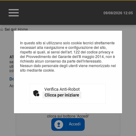
09/08/2026 12:05
Sei qui:
Home
IMPORTANTE: VARIAZIONE MODALITÀ DI
In questo sito si utilizzano solo cookie tecnici strettamente
ACCESSO
necessari alla navigazione e configurazione del sito,
rispetto ai quali, ai sensi dell'art. 122 del codice privacy e
del Provvedimento del Garante dell'8 maggio 2014, non è
ATTENZIONE:
a partire dal
1 Luglio 2026
l'accesso alla piattaforma
richiesto alcun consenso da parte dell'interessato.
sarà possibile esclusivamente tramite SSO (Single-Sign ON),
Nessun dato personale degli utenti viene memorizzato nel
utilizzando un'identità digitale SPID / CIE / EIDAS. Per maggiori
sito mediante cookie.
informazioni si rimanda al manuale qui disponibile.
Documenti
Accesso al portale Single Sign-ON
Verifica Anti-Robot
Clicca per iniziare
ACCESSO CON IDENTITÀ DIGITALE
Se vuoi accedere tramite il servizio di gestione identita'
clicca sul bottone 'Accedi'
Accedi