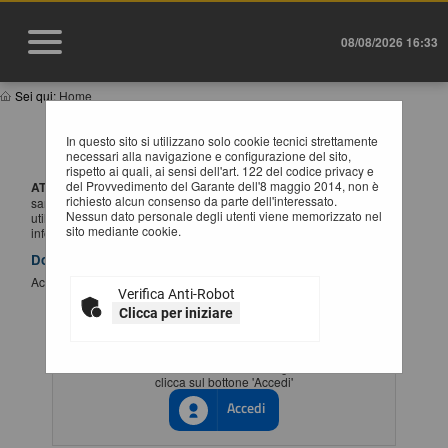
08/08/2026 16:33
Sei qui:
Home
IMPORTANTE: VARIAZIONE MODALITÀ DI
In questo sito si utilizzano solo cookie tecnici strettamente
ACCESSO
necessari alla navigazione e configurazione del sito,
rispetto ai quali, ai sensi dell'art. 122 del codice privacy e
del Provvedimento del Garante dell'8 maggio 2014, non è
ATTENZIONE:
a partire dal
1 Luglio 2026
l'accesso alla piattaforma
richiesto alcun consenso da parte dell'interessato.
sarà possibile esclusivamente tramite SSO (Single-Sign ON),
Nessun dato personale degli utenti viene memorizzato nel
utilizzando un'identità digitale SPID / CIE / EIDAS. Per maggiori
sito mediante cookie.
informazioni si rimanda al manuale qui disponibile.
Documenti
Accesso al portale Single Sign-ON
Verifica Anti-Robot
Clicca per iniziare
ACCESSO CON IDENTITÀ DIGITALE
Se vuoi accedere tramite il servizio di gestione identita'
clicca sul bottone 'Accedi'
Accedi