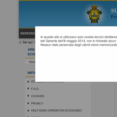
08/08/2026 14:48
In questo sito si utilizzano solo cookie tecnici stretta
del Garante dell'8 maggio 2014, non è richiesto alcun 
Sei qui:
Home
Nessun dato personale degli utenti viene memorizzato
AREA RISERVATA OPERATORE
I
ECONOMICO
ATTEN
Accedi - Registrati
digita
Docu
INFORMAZIONI
Access
ISTRUZIONI E MANUALI
F.A.Q.
COOKIES
PRIVACY
HELP DESK OPERATORI ECONOMICI