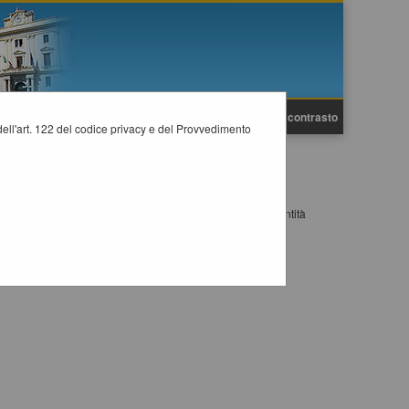
A
A
Grafica
Testo
Alto contrasto
A
i dell'art. 122 del codice privacy e del Provvedimento
ivamente tramite SSO (Single-Sign ON), utilizzando un'identità
le.