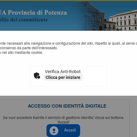
mente necessari alla navigazione e configurazione del sito, rispetto ai quali, ai sens
consenso da parte dell'interessato.
 nel sito mediante cookie.
MPORTANTE: VARIAZIONE MODALITÀ DI ACCESSO
ZIONE:
a partire dal
1 Luglio 2026
l'accesso alla piattaforma sarà possibile esclus
Verifica Anti-Robot
le SPID / CIE / EIDAS. Per maggiori informazioni si rimanda al manuale qui disponibi
Clicca per iniziare
menti
o al portale Single Sign-ON
ACCESSO CON IDENTITÀ DIGITALE
Se vuoi accedere tramite il servizio di gestione identita' clicca sul bottone
'Accedi'
Accedi