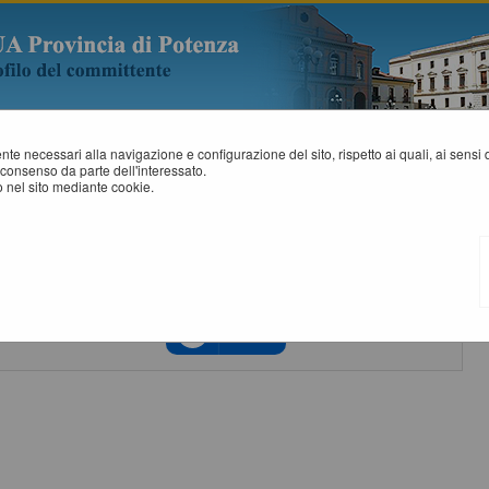
mente necessari alla navigazione e configurazione del sito, rispetto ai quali, ai sens
consenso da parte dell'interessato.
 nel sito mediante cookie.
ACCESSO CON IDENTITÀ DIGITALE
Se vuoi accedere tramite il servizio di gestione identita' clicca sul bottone
'Accedi'
Accedi