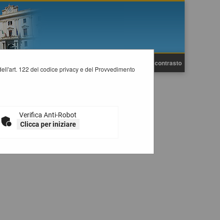
A
A
Grafica
Testo
Alto contrasto
A
i dell'art. 122 del codice privacy e del Provvedimento
Verifica Anti-Robot
Clicca per iniziare