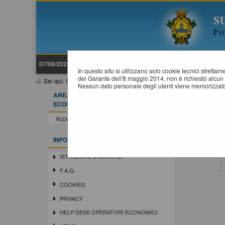
07/08/2026 05:56
In questo sito si utilizzano solo cookie tecnici stretta
del Garante dell'8 maggio 2014, non è richiesto alcun 
Sei qui:
Home
Nessun dato personale degli utenti viene memorizzato
AREA RISERVATA OPERATORE
ECONOMICO
Accedi - Registrati
INFORMAZIONI
ISTRUZIONI E MANUALI
F.A.Q.
COOKIES
PRIVACY
HELP DESK OPERATORI ECONOMICI