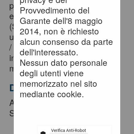
piattaforma sarà possibile
Provvedimento del
esclusivamente tramite SSO
Garante dell'8 maggio
(Single-Sign ON), utilizzando
2014, non è richiesto
un'identità digitale SPID / CIE
alcun consenso da parte
/ EIDAS. Per maggiori
dell'interessato.
informazioni si rimanda al
Nessun dato personale
manuale qui disponibile.
degli utenti viene
memorizzato nel sito
Documenti
mediante cookie.
Accesso al portale Single
Sign-ON
Verifica Anti-Robot