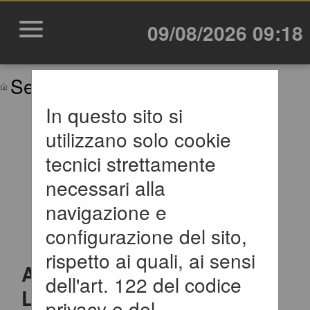
09/08/2026 09:18
Sei qui:
Home
In questo sito si
IMPORTANTE:
utilizzano solo cookie
VARIAZIONE
tecnici strettamente
necessari alla
MODALITÀ DI
navigazione e
ACCESSO
configurazione del sito,
rispetto ai quali, ai sensi
ATTENZIONE:
a partire dal
1
dell'art. 122 del codice
Luglio 2026
l'accesso alla
privacy e del