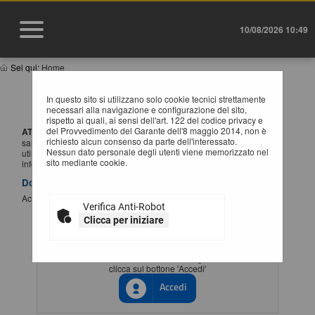
10/08/2026 10:49
Sei qui:
Home
IMPORTANTE: VARIAZIONE MODALITÀ DI
In questo sito si utilizzano solo cookie tecnici strettamente
ACCESSO
necessari alla navigazione e configurazione del sito,
rispetto ai quali, ai sensi dell'art. 122 del codice privacy e
del Provvedimento del Garante dell'8 maggio 2014, non è
ATTENZIONE:
a partire dal
1 Luglio 2026
l'accesso alla piattaforma
richiesto alcun consenso da parte dell'interessato.
sarà possibile esclusivamente tramite SSO (Single-Sign ON),
Nessun dato personale degli utenti viene memorizzato nel
utilizzando un'identità digitale SPID / CIE / EIDAS. Per maggiori
sito mediante cookie.
informazioni si rimanda al manuale qui disponibile.
Documenti
Accesso al portale Single Sign-ON
Verifica Anti-Robot
Clicca per iniziare
ACCESSO CON IDENTITÀ DIGITALE
Se vuoi accedere tramite il servizio di gestione identita'
clicca sul bottone 'Accedi'
Accedi