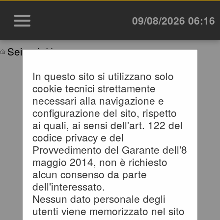
09/08/2026 06:16
Sei qui:
Home
In questo sito si utilizzano solo
cookie tecnici strettamente
ACCESSO CON
necessari alla navigazione e
configurazione del sito, rispetto
IDENTITÀ DIGITALE
ai quali, ai sensi dell'art. 122 del
codice privacy e del
Se vuoi accedere tramite il
Provvedimento del Garante dell'8
servizio di gestione identita'
maggio 2014, non è richiesto
clicca sul bottone 'Accedi'
alcun consenso da parte
dell'interessato.
Accedi
Nessun dato personale degli
utenti viene memorizzato nel sito