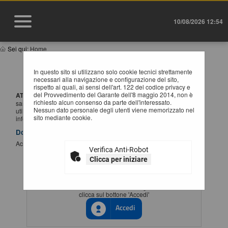
10/08/2026 12:54
Sei qui:
Home
IMPORTANTE: VARIAZIONE MODALITÀ DI
In questo sito si utilizzano solo cookie tecnici strettamente
ACCESSO
necessari alla navigazione e configurazione del sito,
rispetto ai quali, ai sensi dell'art. 122 del codice privacy e
del Provvedimento del Garante dell'8 maggio 2014, non è
ATTENZIONE:
a partire dal
1 Luglio 2026
l'accesso alla piattaforma
richiesto alcun consenso da parte dell'interessato.
sarà possibile esclusivamente tramite SSO (Single-Sign ON),
Nessun dato personale degli utenti viene memorizzato nel
utilizzando un'identità digitale SPID / CIE / EIDAS. Per maggiori
sito mediante cookie.
informazioni si rimanda al manuale qui disponibile.
Documenti
Accesso al portale Single Sign-ON
Verifica Anti-Robot
Clicca per iniziare
ACCESSO CON IDENTITÀ DIGITALE
Se vuoi accedere tramite il servizio di gestione identita'
clicca sul bottone 'Accedi'
Accedi