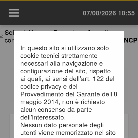
07/08/2026 10:55
Sei qui:
Home
»
Procedure d'appalto e
contratti
»
Riepilogo contratti - Link BDNCP
In questo sito si utilizzano solo
cookie tecnici strettamente
RIEPILOGO CONTRATTI
necessari alla navigazione e
configurazione del sito, rispetto
Informazioni relative alla
ai quali, ai sensi dell'art. 122 del
trasparenza sugli appalti affidati
codice privacy e del
secondo il D.Lgs. 36/2023.
Provvedimento del Garante dell'8
Impostare un criterio di ricerca
maggio 2014, non è richiesto
per consultare i dati. In caso di
alcun consenso da parte
Criteri di ricerca
estrazione di almeno
dell'interessato.
un'occorrenza, è disponibile sul
Nessun dato personale degli
CIG:
campo CIG il link per consultare
utenti viene memorizzato nel sito