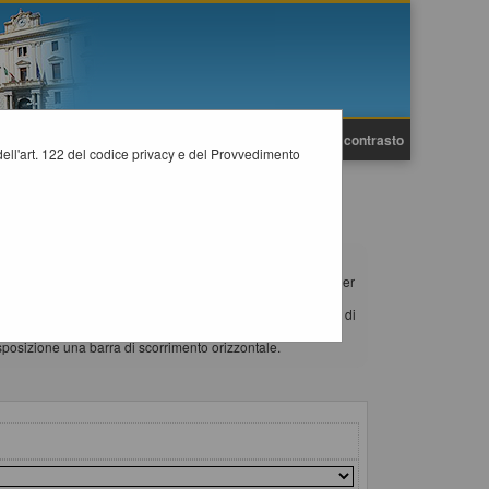
A
A
Grafica
Testo
Alto contrasto
A
i dell'art. 122 del codice privacy e del Provvedimento
 36/2023.
i almeno un'occorrenza, è disponibile sul campo CIG il link per
di per scorrere la stessa in senso orizzontale, si consiglia di
lo scroll wheel ("rotellina centrale") del mouse e spostare lo
isposizione una barra di scorrimento orizzontale.