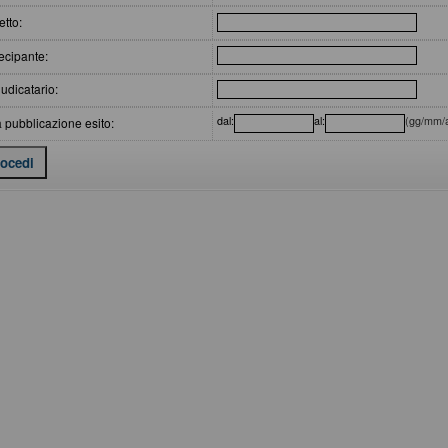
tto:
ecipante:
udicatario:
dal:
al:
(gg/mm/
 pubblicazione esito: