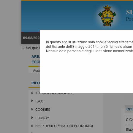
09/08/2026 15:31
In questo sito si utilizzano solo cookie tecnici stretta
del Garante dell'8 maggio 2014, non è richiesto alcun 
Sei qui:
Home
»
Procedure d'appalto e contratti
»
Riepilogo contr
Nessun dato personale degli utenti viene memorizzato
AREA RISERVATA OPERATORE
R
ECONOMICO
Accedi - Registrati
INFORMAZIONI
ISTRUZIONI E MANUALI
F.A.Q.
Crit
COOKIES
PRIVACY
CIG
HELP DESK OPERATORI ECONOMICI
Staz