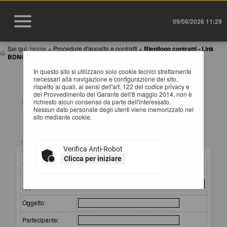
09/08/2026 11:29
Sei qui:
Home
»
Procedure d'appalto e contratti
»
Riepilogo contratti - Link
BDNCP
In questo sito si utilizzano solo cookie tecnici strettamente
RIEPILOGO CONTRATTI
necessari alla navigazione e configurazione del sito,
rispetto ai quali, ai sensi dell'art. 122 del codice privacy e
del Provvedimento del Garante dell'8 maggio 2014, non è
Informazioni relative alla trasparenza sugli appalti
richiesto alcun consenso da parte dell'interessato.
affidati secondo il D.Lgs. 36/2023.
Nessun dato personale degli utenti viene memorizzato nel
Impostare un criterio di ricerca per consultare i dati. In
sito mediante cookie.
caso di estrazione di almeno un'occorrenza, è
disponibile sul campo CIG il link per consultare il
relativo dettaglio.
ATTENZIONE: per visualizzare le restanti colonne della
Criteri di ricerca
Verifica Anti-Robot
tabella estratta e quindi per scorrere la stessa in senso
orizzontale, si consiglia di utilizzare le frecce destra e
Clicca per iniziare
CIG:
sinistra della tastiera, oppure di tenere premuto lo scroll
wheel ("rotellina centrale") del mouse e spostare lo
Stazione
stesso a destra o sinistra. Si fa presente che alla fine di
appaltante :
questa pagina è a disposizione una barra di scorrimento
orizzontale.
Oggetto:
Partecipante: