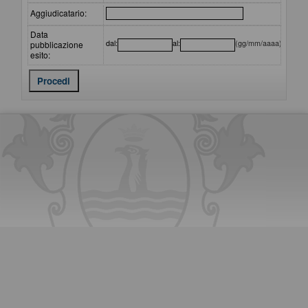
Aggiudicatario:
Data
dal:
al:
(gg/mm/aaaa)
pubblicazione
esito: