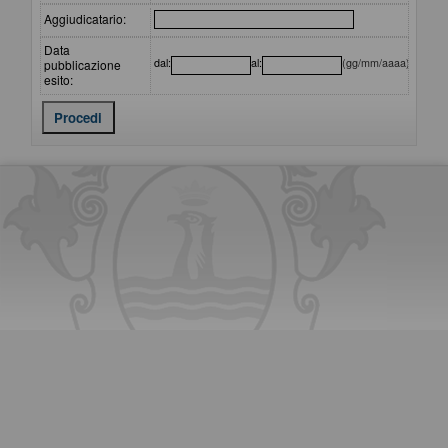
Aggiudicatario:
Data
dal:
al:
(gg/mm/aaaa)
pubblicazione
esito: