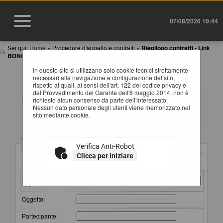
07/08/2026 10:44
Sei qui:
Home
»
Procedure d'appalto e contratti
»
Riepilogo contratti - Link
BDNCP
In questo sito si utilizzano solo cookie tecnici strettamente
RIEPILOGO CONTRATTI
necessari alla navigazione e configurazione del sito,
rispetto ai quali, ai sensi dell'art. 122 del codice privacy e
del Provvedimento del Garante dell'8 maggio 2014, non è
Informazioni relative alla trasparenza sugli appalti
richiesto alcun consenso da parte dell'interessato.
affidati secondo il D.Lgs. 36/2023.
Nessun dato personale degli utenti viene memorizzato nel
Impostare un criterio di ricerca per consultare i dati. In
sito mediante cookie.
caso di estrazione di almeno un'occorrenza, è
disponibile sul campo CIG il link per consultare il
relativo dettaglio.
ATTENZIONE: per visualizzare le restanti colonne della
Criteri di ricerca
Verifica Anti-Robot
tabella estratta e quindi per scorrere la stessa in senso
orizzontale, si consiglia di utilizzare le frecce destra e
Clicca per iniziare
CIG:
sinistra della tastiera, oppure di tenere premuto lo scroll
wheel ("rotellina centrale") del mouse e spostare lo
Stazione
stesso a destra o sinistra. Si fa presente che alla fine di
appaltante :
questa pagina è a disposizione una barra di scorrimento
orizzontale.
Oggetto:
Partecipante: