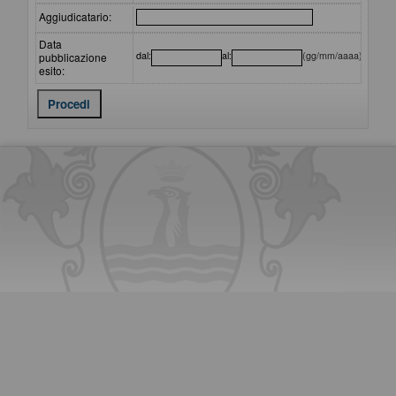
Aggiudicatario:
Data
dal:
al:
(gg/mm/aaaa)
pubblicazione
esito: