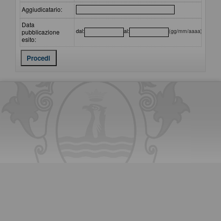
Aggiudicatario:
Data
dal:
al:
(gg/mm/aaaa)
pubblicazione
esito: