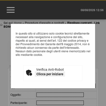
08/08/2026 12:56
Sei qui:
Home
»
Procedure d'appalto e contratti
»
Riepilogo contratti - Link
BDNCP
In questo sito si utilizzano solo cookie tecnici strettamente
RIEPILOGO CONTRATTI
necessari alla navigazione e configurazione del sito,
rispetto ai quali, ai sensi dell'art. 122 del codice privacy e
del Provvedimento del Garante dell'8 maggio 2014, non è
Informazioni relative alla trasparenza sugli appalti
richiesto alcun consenso da parte dell'interessato.
affidati secondo il D.Lgs. 36/2023.
Nessun dato personale degli utenti viene memorizzato nel
Impostare un criterio di ricerca per consultare i dati. In
sito mediante cookie.
caso di estrazione di almeno un'occorrenza, è
disponibile sul campo CIG il link per consultare il
relativo dettaglio.
ATTENZIONE: per visualizzare le restanti colonne della
Criteri di ricerca
Verifica Anti-Robot
tabella estratta e quindi per scorrere la stessa in senso
orizzontale, si consiglia di utilizzare le frecce destra e
Clicca per iniziare
CIG:
sinistra della tastiera, oppure di tenere premuto lo scroll
wheel ("rotellina centrale") del mouse e spostare lo
Stazione
stesso a destra o sinistra. Si fa presente che alla fine di
appaltante :
questa pagina è a disposizione una barra di scorrimento
orizzontale.
Oggetto:
Partecipante: