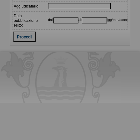
Aggiudicatario:
Data
dal:
al:
(gg/mm/aaaa)
pubblicazione
esito: