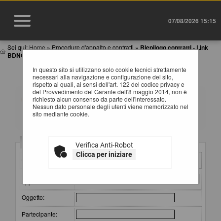
07/08/2026 15:15
Sei qui:
Home
»
Procedure d'appalto e contratti
»
Riepilogo contratti - Link
BDNCP
In questo sito si utilizzano solo cookie tecnici strettamente
RIEPILOGO CONTRATTI
necessari alla navigazione e configurazione del sito,
rispetto ai quali, ai sensi dell'art. 122 del codice privacy e
del Provvedimento del Garante dell'8 maggio 2014, non è
Informazioni relative alla trasparenza sugli appalti
richiesto alcun consenso da parte dell'interessato.
affidati secondo il D.Lgs. 36/2023.
Nessun dato personale degli utenti viene memorizzato nel
Impostare un criterio di ricerca per consultare i dati. In
sito mediante cookie.
caso di estrazione di almeno un'occorrenza, è
disponibile sul campo CIG il link per consultare il
relativo dettaglio.
ATTENZIONE: per visualizzare le restanti colonne della
Criteri di ricerca
Verifica Anti-Robot
tabella estratta e quindi per scorrere la stessa in senso
orizzontale, si consiglia di utilizzare le frecce destra e
Clicca per iniziare
CIG:
sinistra della tastiera, oppure di tenere premuto lo scroll
wheel ("rotellina centrale") del mouse e spostare lo
Stazione
stesso a destra o sinistra. Si fa presente che alla fine di
appaltante :
questa pagina è a disposizione una barra di scorrimento
orizzontale.
Oggetto:
Partecipante: