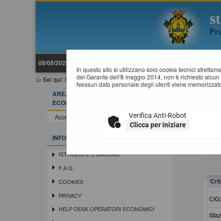
08/08/2026 13:35
In questo sito si utilizzano solo cookie tecnici stretta
del Garante dell'8 maggio 2014, non è richiesto alcun 
Sei qui:
Home
»
Procedure d'appalto e contratti
»
Riepilogo contr
Nessun dato personale degli utenti viene memorizzato
AREA RISERVATA OPERATORE
R
ECONOMICO
Verifica Anti-Robot
Accedi - Registrati
Clicca per iniziare
INFORMAZIONI
ISTRUZIONI E MANUALI
F.A.Q.
Crit
COOKIES
PRIVACY
CIG
HELP DESK OPERATORI ECONOMICI
Staz