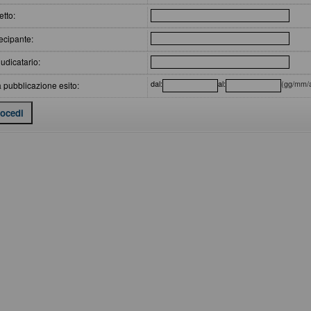
tto:
ecipante:
udicatario:
dal:
al:
(gg/mm/
 pubblicazione esito: