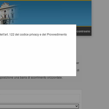
A
A
Grafica
Testo
Alto contrasto
A
i dell'art. 122 del codice privacy e del Provvedimento
 36/2023.
i almeno un'occorrenza, è disponibile sul campo CIG il link per
di per scorrere la stessa in senso orizzontale, si consiglia di
lo scroll wheel ("rotellina centrale") del mouse e spostare lo
isposizione una barra di scorrimento orizzontale.